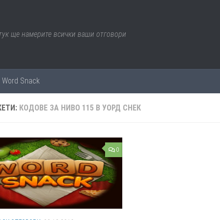
 тук ще намерите всички ваши отговори
е Word Snack
КЕТИ:
КОДОВЕ ЗА НИВО 115 В УОРД СНЕК
0