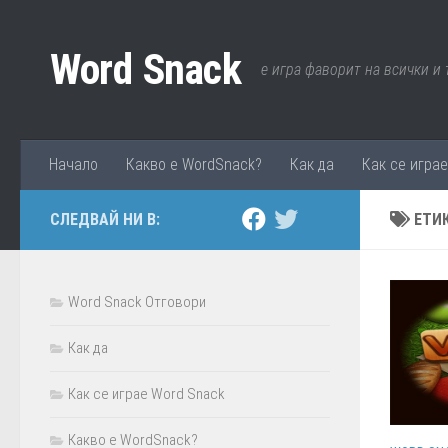
Към съдържанието
Word Snack
е игра фаворит на всички и
Начало
Какво е WordSnack?
Как да
Как се игра
СЛЕДВАЙ НИ В:
ЕТИ
Word Snack Отговори
Как да
Как се играе Word Snack
Какво е WordSnack?