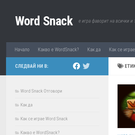
Към съдържанието
Word Snack
е игра фаворит на всички и
Начало
Какво е WordSnack?
Как да
Как се игра
СЛЕДВАЙ НИ В:
ЕТИ
Word Snack Отговори
Как да
Как се играе Word Snack
Какво е WordSnack?