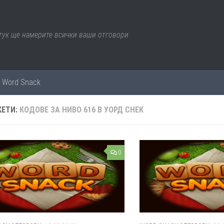
 тук ще намерите всички ваши отговори
е Word Snack
КЕТИ:
КОДОВЕ ЗА НИВО 616 В УОРД СНЕК
0