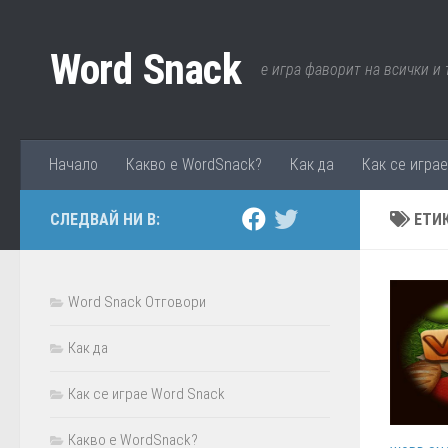
Към съдържанието
Word Snack
е игра фаворит на всички и
Начало
Какво е WordSnack?
Как да
Как се игра
СЛЕДВАЙ НИ В:
ЕТИ
Word Snack Отговори
Как да
Как се играе Word Snack
Какво е WordSnack?