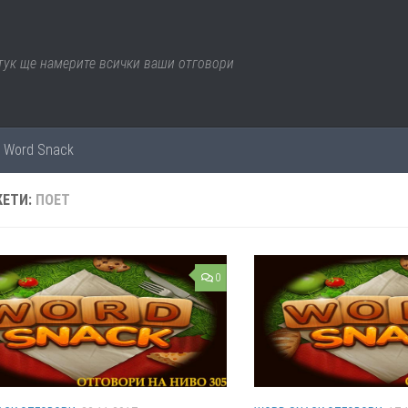
 тук ще намерите всички ваши отговори
е Word Snack
КЕТИ:
ПОЕТ
0