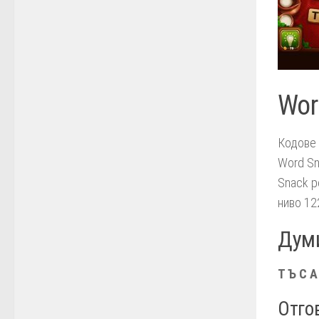
Wor
Кодове 
Word Sn
Snack р
ниво 12
Думи
Т Ъ С А
Отгов