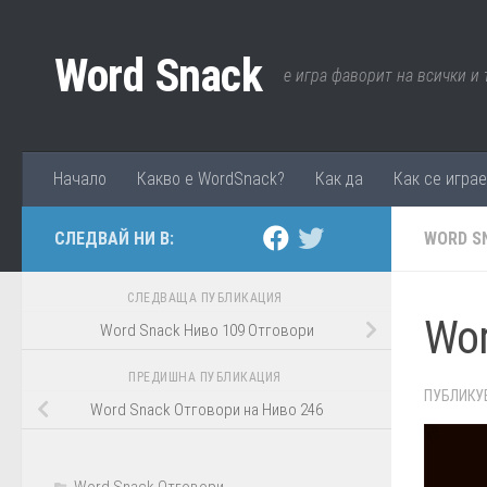
Към съдържанието
Word Snack
е игра фаворит на всички и
Начало
Какво е WordSnack?
Как да
Как се игра
СЛЕДВАЙ НИ В:
WORD S
СЛЕДВАЩА ПУБЛИКАЦИЯ
Wor
Word Snack Ниво 109 Отговори
ПРЕДИШНА ПУБЛИКАЦИЯ
ПУБЛИКУ
Word Snack Отговори на Ниво 246
Word Snack Отговори