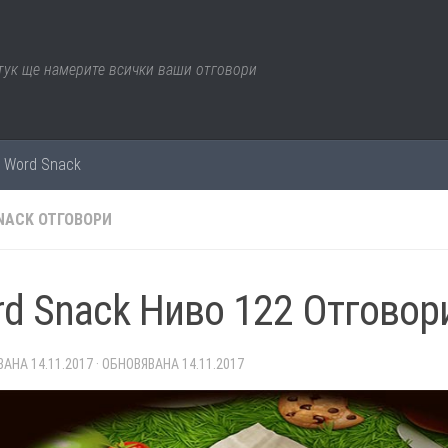
 тук ще намерите всички ваши отговори
е Word Snack
NACK ОТГОВОРИ
d Snack Ниво 122 Отговор
ВАНА
14.11.2017
· ОБНОВЯВАНА
14.11.2017