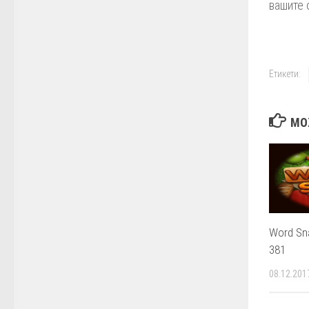
вашите 
Етикети:
МО
Word Sn
381
08.12.201