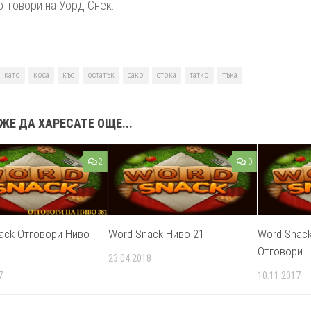
отговори на Уорд Снек.
като
коса
къс
остатък
сако
стока
татко
тъка
ЖЕ ДА ХАРЕСАТЕ ОЩЕ...
2
0
ack Отговори Ниво
Word Snack Ниво 21
Word Snack
Отговори
23.04.2018
7
10.11.2017