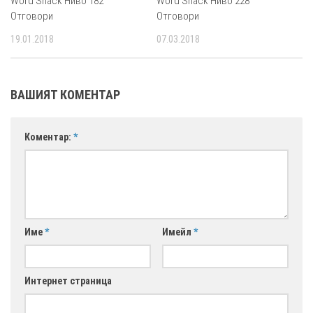
Word Snack Ниво 182
Word Snack Ниво 228
Отговори
Отговори
19.01.2018
07.03.2018
ВАШИЯТ КОМЕНТАР
Коментар:
*
Име
*
Имейл
*
Интернет страница