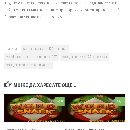
трудно.Ако се колебаете или нещо не успявате да намерите в
сайта моля напишете вашите препоръки в коментарите и в най-
бързият начин ще ви отговорим.
Етикети:
word snack ниво 127 решение
word snack отговори на ниво 127
уорд снек ниво 127 отговори
уорд снек отговори ниво 127
МОЖЕ ДА ХАРЕСАТЕ ОЩЕ...
0
0