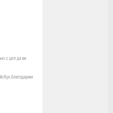
но с цел да ви
ейсбук.Благодарим