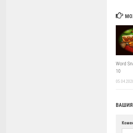
МО
Word Sn
10
05.04.202
ВАШИЯ
Коме