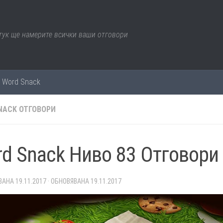
 тук ще намерите всички ваши отговори
е Word Snack
NACK ОТГОВОРИ
d Snack Ниво 83 Отговори
ВАНА
19.11.2017
· ОБНОВЯВАНА
19.11.2017