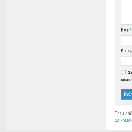
Име
*
Интер
За
коме
Този са
за коме