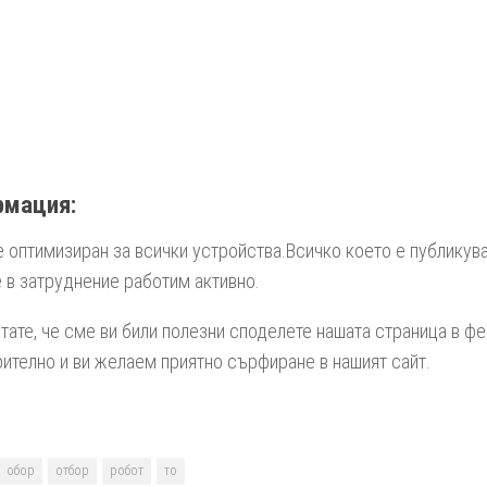
рмация:
е оптимизиран за всички устройства.Всичко което е публикува
 в затруднение работим активно.
тате, че сме ви били полезни споделете нашата страница в ф
ително и ви желаем приятно сърфиране в нашият сайт.
обор
отбор
робот
то