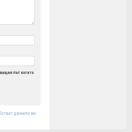
дващия път когато
ботват данните ви