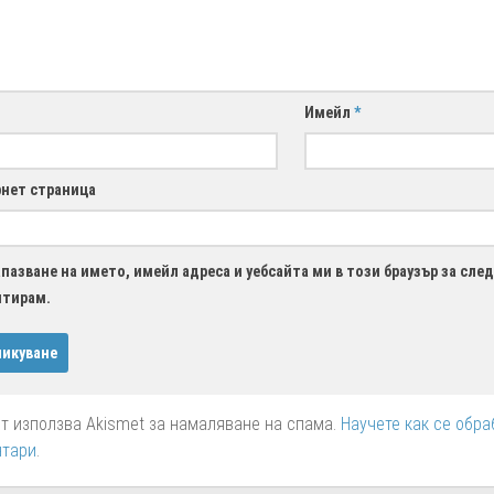
Имейл
*
нет страница
пазване на името, имейл адреса и уебсайта ми в този браузър за сле
нтирам.
йт използва Akismet за намаляване на спама.
Научете как се обра
нтари
.