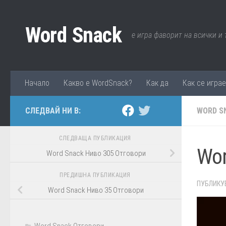
Към съдържанието
Word Snack
е игра фаворит на всички и
Начало
Какво е WordSnack?
Как да
Как се игра
СЛЕДВАЙ НИ В:
WORD S
СЛЕДВАЩА ПУБЛИКАЦИЯ
Wor
Word Snack Ниво 305 Отговори
ПРЕДИШНА ПУБЛИКАЦИЯ
ПУБЛИКУ
Word Snack Ниво 35 Отговори
Word Snack Отговори