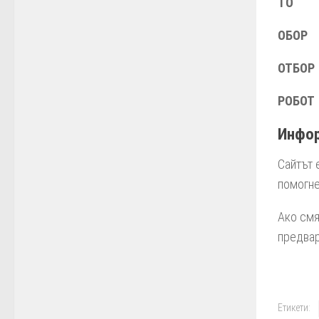
ТО
ОБОР
ОТБОР
РОБОТ
Инфо
Сайтът 
помогне
Ако смя
предвар
Етикети: